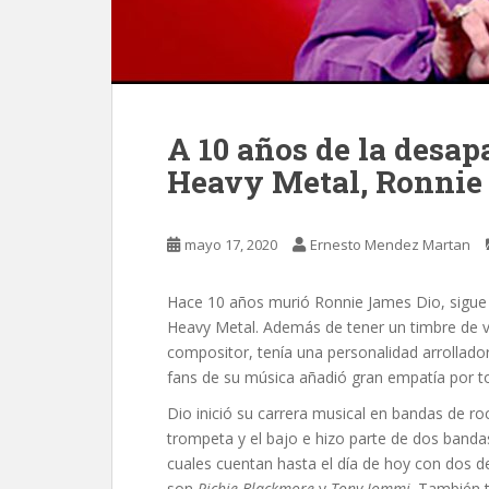
A 10 años de la desap
Heavy Metal, Ronnie
mayo 17, 2020
Ernesto Mendez Martan
Hace 10 años murió Ronnie James Dio, sigue 
Heavy Metal.
Además de tener un timbre de v
compositor, tenía una personalidad arrollado
fans de su música añadió gran empatía por to
Dio inició su carrera musical en bandas de ro
trompeta y el bajo e hizo parte de dos band
cuales cuentan hasta el día de hoy con dos d
son
Richie Blackmore
y
Tony Iommi
. También 