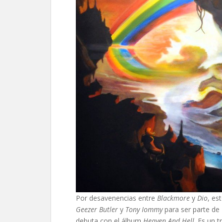
Por desavenencias entre
Blackmore
y
Dio
, es
Geezer Butler
y
Tony Iommy
para ser parte de
debuta con el álbum
Heaven And Hell
. Es un 