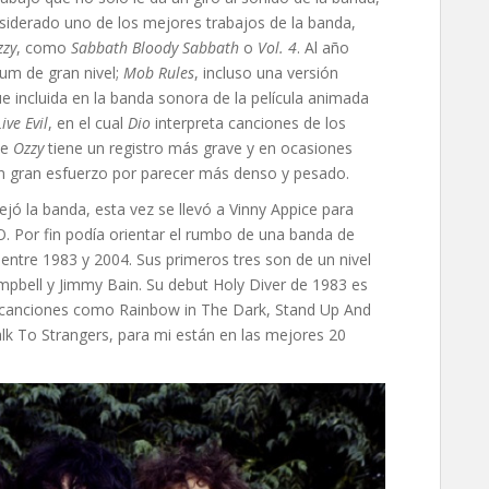
siderado uno de los mejores trabajos de la banda,
zzy
, como
Sabbath Bloody Sabbath
o
Vol. 4
. Al año
bum de gran nivel;
Mob Rules
, incluso una versión
e incluida en la banda sonora de la película animada
Live Evil
, en el cual
Dio
interpreta canciones de los
ue
Ozzy
tiene un registro más grave y en ocasiones
un gran esfuerzo por parecer más denso y pesado.
ejó la banda, esta vez se llevó a Vinny Appice para
. Por fin podía orientar el rumbo de una banda de
entre 1983 y 2004. Sus primeros tres son de un nivel
ampbell y Jimmy Bain. Su debut Holy Diver de 1983 es
 canciones como Rainbow in The Dark, Stand Up And
lk To Strangers, para mi están en las mejores 20