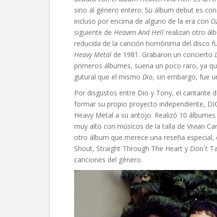
sino al género entero. Su álbum debut es con
incluso por encima de alguno de la era con
O
siguiente de
Heaven And Hell
realizan otro ál
reducida de la canción homónima del disco fu
Heavy Metal
de 1981. Grabaron un concierto
primeros álbumes, suena un poco raro, ya q
gutural que el mismo
Dio
, sin embargo, fue 
Por disgustos entre Dio y Tony, el cantante d
formar su propio proyecto independiente, DIO
Heavy Metal a su antojo. Realizó 10 álbumes 
muy alto con músicos de la talla de Vivian C
otro álbum que merece una reseña especial,
Shout, Straight Through The Heart y Don´t Ta
canciones del género.