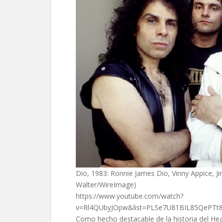
Dio, 1983: Ronnie James Dio, Vinny Appice, J
Walter/WireImage)
https://www.youtube.com/watch?
v=Rl4QUbyJOpw&list=PLSe7U81BIL85QePTt8
Como hecho destacable de la historia del He