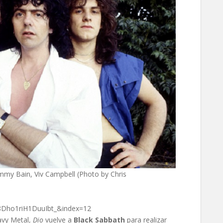
immy Bain, Viv Campbell (Photo by Chris
Dho1riH1DuuIbt_&index=12
avy Metal,
Dio
vuelve a
Black Sabbath
para realizar