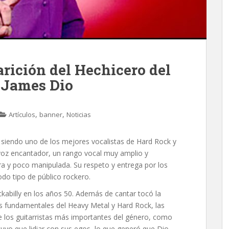
arición del Hechicero del
 James Dio
,
,
Artículos
banner
Noticias
siendo uno de los mejores vocalistas de Hard Rock y
oz encantador, un rango vocal muy amplio y
ra y poco manipulada. Su respeto y entrega por los
do tipo de público rockero.
ckabilly en los años 50. Además de cantar tocó la
as fundamentales del Heavy Metal y Hard Rock, las
e los guitarristas más importantes del género, como
tuvo que lidiar con sus egos, lo que generó que Dio