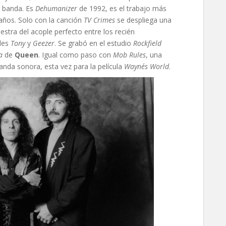
a banda. Es
Dehumanizer
de 1992, es el trabajo más
ños. Solo con la canción
TV Crimes
se despliega una
stra del acople perfecto entre los recién
bles
Tony
y
Geezer
. Se grabó en el estudio
Rockfield
a
de
Queen
. Igual como paso con
Mob Rules
, una
anda sonora, esta vez para la película
Wayne´s World
.