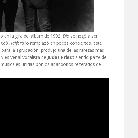
ro en la gira del álbum de 1992,
Dio
se negó a ser
.
Rob Halford
lo remplazó en pocos conciertos, este
para la agrupación, produjo una de las rarezas más
 y es ver al vocalista de
Judas Priest
siendo parte de
s musicales unidas por los abandonos reiterados de