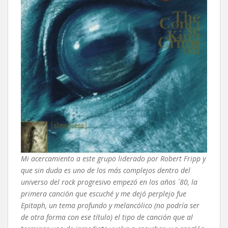
Mi acercamiento a este grupo liderado por Robert Fripp y
que sin duda es uno de los más complejos dentro del
universo del rock progresivo empezó en los años `80, la
primera canción que escuché y me dejó perplejo fue
Epitaph, un tema profundo y melancólico (no podría ser
de otra forma con ese título) el tipo de canción que al