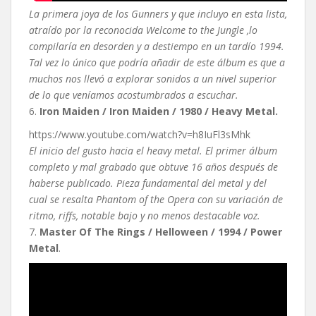
La primera joya de los Gunners y que incluyo en esta lista,
atraído por la reconocida Welcome to the Jungle ,lo
compilaría en desorden y a destiempo en un tardío 1994.
Tal vez lo único que podría añadir de este álbum es que a
muchos nos llevó a explorar sonidos a un nivel superior
de lo que veníamos acostumbrados a escuchar.
6.
Iron Maiden / Iron Maiden / 1980 / Heavy Metal.
https://www.youtube.com/watch?v=h8IuFl3sMhk
El inicio del gusto hacia el heavy metal. El primer álbum
completo y mal grabado que obtuve 16 años después de
haberse publicado. Pieza fundamental del metal y del
cual se resalta Phantom of the Opera con su variación de
ritmo, riffs, notable bajo y no menos destacable voz.
7.
Master Of The Rings / Helloween / 1994 / Power
Metal
.