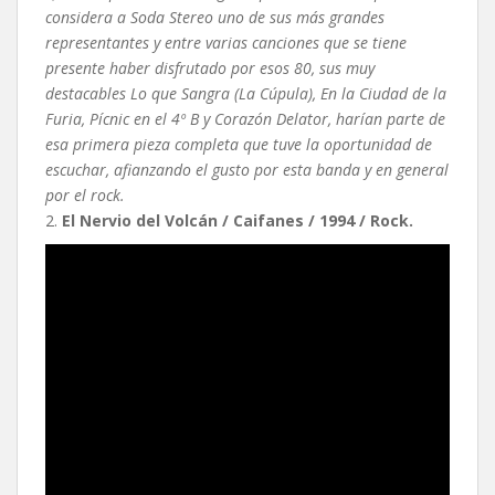
considera a Soda Stereo uno de sus más grandes
representantes y entre varias canciones que se tiene
presente haber disfrutado por esos 80, sus muy
destacables Lo que Sangra (La Cúpula), En la Ciudad de la
Furia, Pícnic en el 4º B y Corazón Delator, harían parte de
esa primera pieza completa que tuve la oportunidad de
escuchar, afianzando el gusto por esta banda y en general
por el rock.
2.
El Nervio del Volcán / Caifanes / 1994 / Rock.