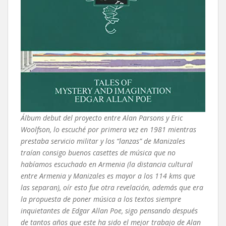
Álbum debut del proyecto entre Alan Parsons y Eric
Woolfson, lo escuché por primera vez en 1981 mientras
prestaba servicio militar y los “lanzas” de Manizales
traían consigo buenos casettes de música que no
habíamos escuchado en Armenia (la distancia cultural
entre Armenia y Manizales es mayor a los 114 kms que
las separan), oír esto fue otra revelación, además que era
la propuesta de poner música a los textos siempre
inquietantes de Edgar Allan Poe, sigo pensando después
de tantos años que este ha sido el mejor trabajo de Alan