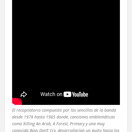
El recopilatorio compuesto por los sencillos de la banda
desde 1978 hasta 1985 donde, canciones emblemáticas
como Killing An Arab, A Forest, Primary y una muy
conocida Boys Don’t Cry, desarrollarían un gusto hacia los