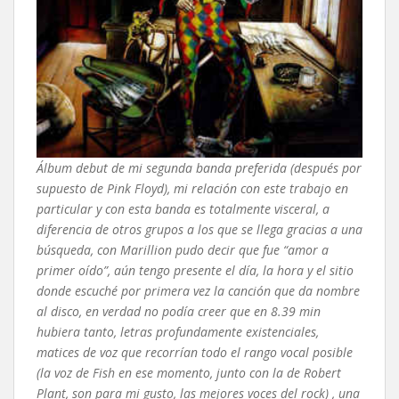
Álbum debut de mi segunda banda preferida (después por
supuesto de Pink Floyd), mi relación con este trabajo en
particular y con esta banda es totalmente visceral, a
diferencia de otros grupos a los que se llega gracias a una
búsqueda, con Marillion pudo decir que fue “amor a
primer oído”, aún tengo presente el día, la hora y el sitio
donde escuché por primera vez la canción que da nombre
al disco, en verdad no podía creer que en 8.39 min
hubiera tanto, letras profundamente existenciales,
matices de voz que recorrían todo el rango vocal posible
(la voz de Fish en ese momento, junto con la de Robert
Plant, son para mi gusto, las mejores voces del rock) , una