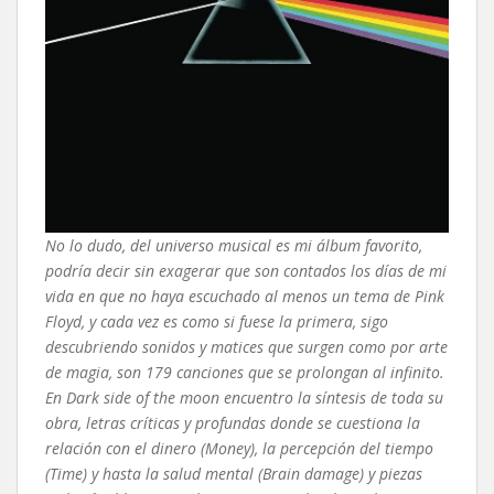
No lo dudo, del universo musical es mi álbum favorito,
podría decir sin exagerar que son contados los días de mi
vida en que no haya escuchado al menos un tema de Pink
Floyd, y cada vez es como si fuese la primera, sigo
descubriendo sonidos y matices que surgen como por arte
de magia, son 179 canciones que se prolongan al infinito.
En Dark side of the moon encuentro la síntesis de toda su
obra, letras críticas y profundas donde se cuestiona la
relación con el dinero (Money), la percepción del tiempo
(Time) y hasta la salud mental (Brain damage) y piezas