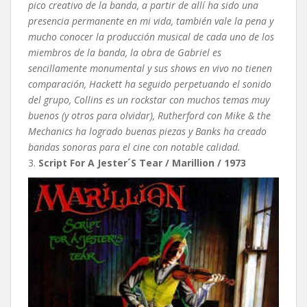
pico creativo de la banda, a partir de allí ha sido una
presencia permanente en mi vida, también vale la pena y
mucho conocer la producción musical de cada uno de los
miembros de la banda, la obra de Gabriel es
sencillamente monumental y sus shows en vivo no tienen
comparación, Hackett ha seguido perpetuando el sonido
del grupo, Collins es un rockstar con muchos temas muy
buenos (y otros para olvidar), Rutherford con Mike & the
Mechanics ha logrado buenas piezas y Banks ha creado
bandas sonoras para el cine con notable calidad.
3.
Script For A Jester´S Tear / Marillion / 1973