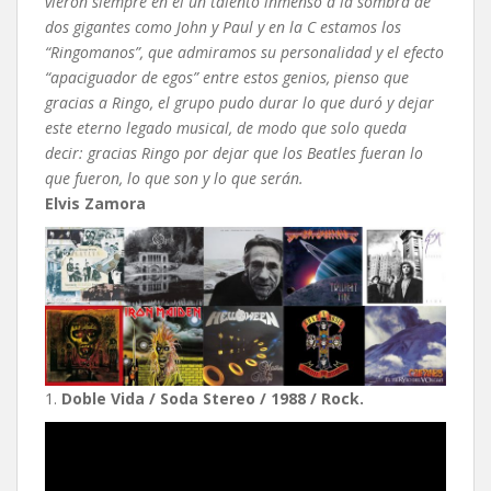
vieron siempre en él un talento inmenso a la sombra de
dos gigantes como John y Paul y en la C estamos los
“Ringomanos”, que admiramos su personalidad y el efecto
“apaciguador de egos” entre estos genios, pienso que
gracias a Ringo, el grupo pudo durar lo que duró y dejar
este eterno legado musical, de modo que solo queda
decir: gracias Ringo por dejar que los Beatles fueran lo
que fueron, lo que son y lo que serán.
Elvis Zamora
1.
Doble Vida / Soda Stereo / 1988 / Rock.