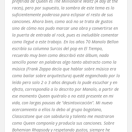
preferida de Queen es The Millionarie Waltz (A day at the
races), pero por supuesto, la sombra de este tema es lo
suficientemente poderosa para eclipsar el resto de sus
canciones. Ahora bien, como acá no se trata de gustos
sino de cómo nos pudo marcar una obra y convertirse en
la puerta de entrada al rock, pues es ineludible comentar
como llegué a este trabajo. En los años ´70 Manolo Bellon
escribía su columna Surcos del pop en El Tiempo,
recuerdo muy bien como describió este álbum, nada
sencillo poner en palabras algo tanto abstracto como la
música (Frank Zappa decía que hablar sobre música era
como bailar sobre arquitectura) quedé enganchado por lo
leído pero solo 2 o 3 años después lo pude escuchar y en
efecto, correspondía a lo descrito por Manolo, a partir de
ese momento Queen quiéralo o no está presente en mi
vida, con largas pausas de “desintoxicación”. Mi nuevo
acercamiento a ellos lo debo al grupo bogotano,
Classicstone que con sabiduría y talento me mostraron
como Queen componía y producía sus canciones. Sobre
Bohemian Rhapsody y respetando gustos, siempre he