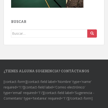
BUSCAR
Buscar:
¿TIENES ALGUNA SUGERENCIA? CONTÁCTANOS
[contact-form][contact-field label='Nombre' type='name'
required='1'/][contact-field label='Correo electrónico'
type='email' required='1'/][contact-field label='Sugerencia -
Comentario' type='textarea' required='1'/][/contact-form]