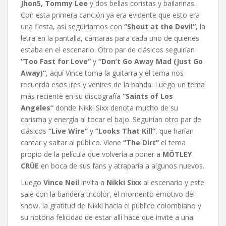
Jhon5, Tommy Lee
y dos bellas coristas y bailarinas.
Con esta primera canción ya era evidente que esto era
una fiesta, así seguiríamos con
“Shout at the Devil”
, la
letra en la pantalla, cámaras para cada uno de quienes
estaba en el escenario. Otro par de clásicos seguirían
“Too Fast for Love”
y
“Don’t Go Away Mad (Just Go
Away)”
, aquí Vince toma la guitarra y el tema nos
recuerda esos ires y venires de la banda. Luego un tema
más reciente en su discografía
“Saints of Los
Angeles”
donde Nikki Sixx denota mucho de su
carisma y energía al tocar el bajo. Seguirían otro par de
clásicos
“Live Wire”
y
“Looks That Kill”
, que harían
cantar y saltar al público. Viene
“The Dirt”
el tema
propio de la película que volvería a poner a
MÖTLEY
CRÜE
en boca de sus fans y atraparía a algunos nuevos.
Luego
Vince Neil
invita a
Nikki Sixx
al escenario y este
sale con la bandera tricolor, el momento emotivo del
show, la gratitud de Nikki hacia el público colombiano y
su notoria felicidad de estar allí hace que invite a una