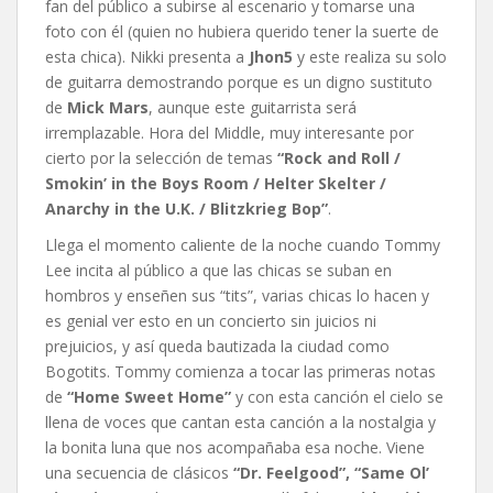
fan del público a subirse al escenario y tomarse una
foto con él (quien no hubiera querido tener la suerte de
esta chica). Nikki presenta a
Jhon5
y este realiza su solo
de guitarra demostrando porque es un digno sustituto
de
Mick Mars
, aunque este guitarrista será
irremplazable. Hora del Middle, muy interesante por
cierto por la selección de temas
“Rock and Roll /
Smokin’ in the Boys Room / Helter Skelter /
Anarchy in the U.K. / Blitzkrieg Bop”
.
Llega el momento caliente de la noche cuando Tommy
Lee incita al público a que las chicas se suban en
hombros y enseñen sus “tits”, varias chicas lo hacen y
es genial ver esto en un concierto sin juicios ni
prejuicios, y así queda bautizada la ciudad como
Bogotits. Tommy comienza a tocar las primeras notas
de
“Home Sweet Home”
y con esta canción el cielo se
llena de voces que cantan esta canción a la nostalgia y
la bonita luna que nos acompañaba esa noche. Viene
una secuencia de clásicos
“Dr. Feelgood”, “Same Ol’