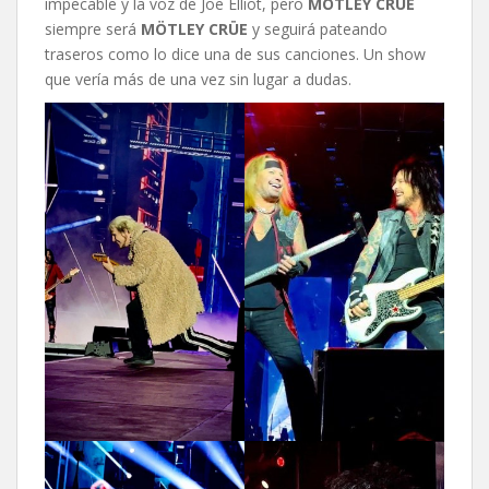
impecable y la voz de Joe Elliot, pero
MÖTLEY CRÜE
siempre será
MÖTLEY CRÜE
y seguirá pateando
traseros como lo dice una de sus canciones. Un show
que vería más de una vez sin lugar a dudas.