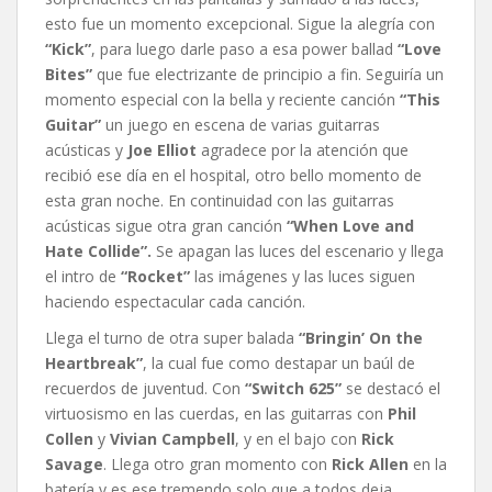
esto fue un momento excepcional. Sigue la alegría con
“Kick”
, para luego darle paso a esa power ballad
“Love
Bites”
que fue electrizante de principio a fin. Seguiría un
momento especial con la bella y reciente canción
“This
Guitar”
un juego en escena de varias guitarras
acústicas y
Joe Elliot
agradece por la atención que
recibió ese día en el hospital, otro bello momento de
esta gran noche. En continuidad con las guitarras
acústicas sigue otra gran canción
“When Love and
Hate Collide”.
Se apagan las luces del escenario y llega
el intro de
“Rocket”
las imágenes y las luces siguen
haciendo espectacular cada canción.
Llega el turno de otra super balada
“Bringin’ On the
Heartbreak”
, la cual fue como destapar un baúl de
recuerdos de juventud. Con
“Switch 625”
se destacó el
virtuosismo en las cuerdas, en las guitarras con
Phil
Collen
y
Vivian Campbell
, y en el bajo con
Rick
Savage
. Llega otro gran momento con
Rick Allen
en la
batería y es ese tremendo solo que a todos deja