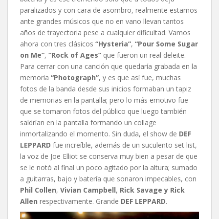
paralizados y con cara de asombro, realmente estamos
ante grandes músicos que no en vano llevan tantos
años de trayectoria pese a cualquier dificultad. Vamos
ahora con tres clásicos
“Hysteria”
,
“Pour Some Sugar
on Me”
,
“Rock of Ages”
que fueron un real deleite.
Para cerrar con una canción que quedaría grabada en la
memoria
“Photograph”
, y es que así fue, muchas
fotos de la banda desde sus inicios formaban un tapiz
de memorias en la pantalla; pero lo más emotivo fue
que se tomaron fotos del público que luego también
saldrían en la pantalla formando un collage
inmortalizando el momento. Sin duda, el show de
DEF
LEPPARD
fue increíble, además de un suculento set list,
la voz de Joe Elliot se conserva muy bien a pesar de que
se le notó al final un poco agitado por la altura; sumado
a guitarras, bajo y batería que sonaron impecables, con
Phil Collen
,
Vivian Campbell
,
Rick Savage y
Rick
Allen
respectivamente. Grande
DEF LEPPARD
.