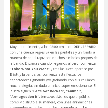
Muy puntualmente, a las 08:00 pm inicia
DEF LEPPARD
con una cuenta regresiva en las pantallas y un fondo a
manera de papel tapiz con muchos símbolos propios de
la banda. Entonces cuando llegamos al cero, comienza
“Take What You Want”
y tras las luces aparece Joe
Elliott y la banda; así comienza esta fiesta, los
espectadores gritando y/o grabando con sus celulares,
mucha alegría, sin duda un inicio super emocionante. En
la lista siguen
“Let’s Get Rocked”
,
“Animal”
,
“Armageddon It”
, temazos clásicos que el público
coreó y disfrutó a su manera, con unas animaciones
sorprendentes en las pantallas y sumado a las luces,