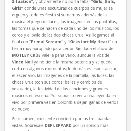
Situation”
, y obviamente no podía faltar
“Girls, Girls,
Girls”
donde unas esculturas de cuerpos de mujer se
erguen y todo es fiesta si sumamos además de la
música el juego de luces, las imágenes en las pantallas,
las tomas que se hacen de cada uno de los músicos, los
coros y el baile de las dos chicas Crüe. Así llegamos al
final con
“Primal Scream”
y
“Kickstart My Heart”
un
tema muy apropiado para cerrar. Sin duda el show de
MÖTLEY CRÜE
vale la pena verlo, aunque la voz de
Vince Neil
ya no tiene la misma potencia y se queda
corta en algunos momentos; lo demás es espectacular,
el escenario, las imágenes de la pantalla, las luces, las
chicas Crüe (con sus coros, bailes y cambios de
vestuario), la festividad de las canciones y grandes
músicos en escena. Por supuesto ver a una leyenda en
vivo por primera vez en Colombia dejan ganas de verlos
de nuevo.
En resumen, excelente concierto por las tres bandas
vistas. Sobresale
DEF LEPPARD
por un sonido más