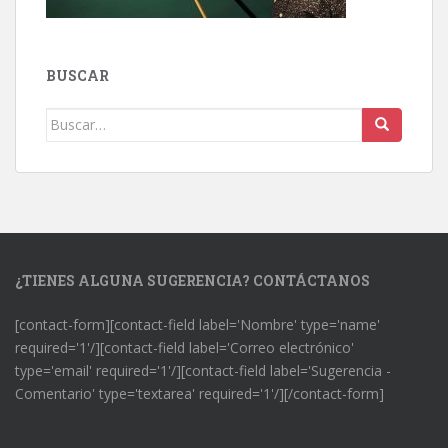
BUSCAR
Buscar:
¿TIENES ALGUNA SUGERENCIA? CONTÁCTANOS
[contact-form][contact-field label='Nombre' type='name'
required='1'/][contact-field label='Correo electrónico'
type='email' required='1'/][contact-field label='Sugerencia -
Comentario' type='textarea' required='1'/][/contact-form]