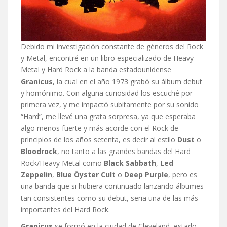
Debido mi investigación constante de géneros del Rock
y Metal, encontré en un libro especializado de Heavy
Metal y Hard Rock a la banda estadounidense
Granicus
, la cual en el año 1973 grabó su álbum debut
y homónimo.
Con alguna curiosidad los escuché por
primera vez, y me impactó subitamente por su sonido
“Hard”, me llevé una grata sorpresa, ya que esperaba
algo menos fuerte y más acorde con el Rock de
principios de los años setenta, es decir al estilo
Dust
o
Bloodrock
, no tanto a las grandes bandas del Hard
Rock/Heavy Metal como
Black Sabbath
,
Led
Zeppelin
,
Blue Öyster Cult
o
Deep Purple
, pero es
una banda que si hubiera continuado lanzando álbumes
tan consistentes como su debut, seria una de las más
importantes del Hard Rock.
Granicus
se formó en la ciudad de Cleveland, estado