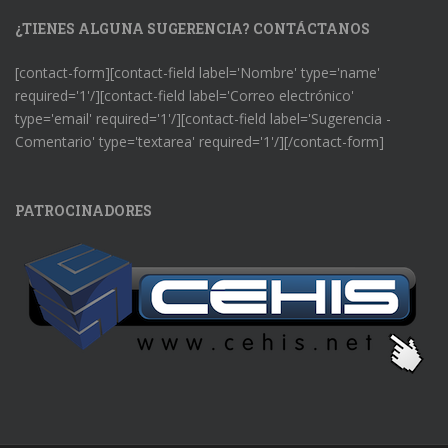
¿TIENES ALGUNA SUGERENCIA? CONTÁCTANOS
[contact-form][contact-field label='Nombre' type='name'
required='1'/][contact-field label='Correo electrónico'
type='email' required='1'/][contact-field label='Sugerencia -
Comentario' type='textarea' required='1'/][/contact-form]
PATROCINADORES