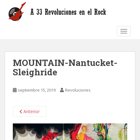
S
k
i
p
TOGGLE
t
o
m
a
MOUNTAIN-Nantucket-
i
n
Sleighride
c
o
n
septiembre 15, 2019
Revoluciones
t
e
n
Anterior
t