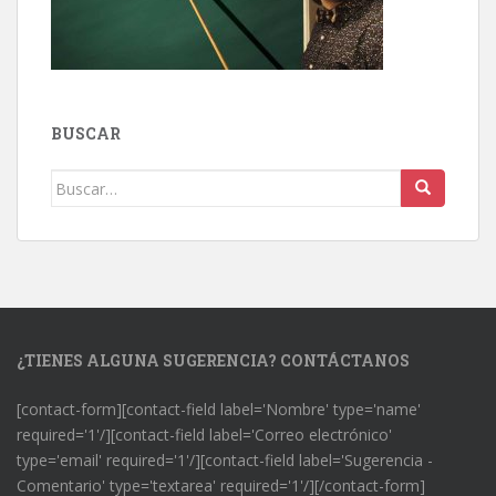
BUSCAR
Buscar:
¿TIENES ALGUNA SUGERENCIA? CONTÁCTANOS
[contact-form][contact-field label='Nombre' type='name'
required='1'/][contact-field label='Correo electrónico'
type='email' required='1'/][contact-field label='Sugerencia -
Comentario' type='textarea' required='1'/][/contact-form]