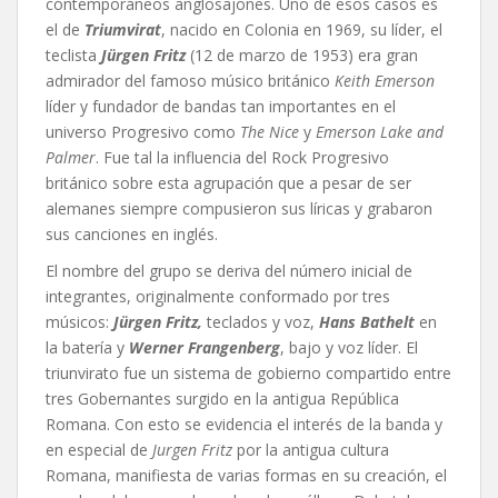
contemporáneos anglosajones. Uno de esos casos es
el de
Triumvirat
, nacido en Colonia en 1969, su líder, el
teclista
Jürgen Fritz
(12 de marzo de 1953) era gran
admirador del famoso músico británico
Keith Emerson
líder y fundador de bandas tan importantes en el
universo Progresivo como
The Nice
y
Emerson Lake and
Palmer
. Fue tal la influencia del Rock Progresivo
británico sobre esta agrupación que a pesar de ser
alemanes siempre compusieron sus líricas y grabaron
sus canciones en inglés.
El nombre del grupo se deriva del número inicial de
integrantes, originalmente conformado por tres
músicos:
Jürgen Fritz,
teclados y voz,
Hans Bathelt
en
la batería y
Werner Frangenberg
, bajo y voz líder. El
triunvirato fue un sistema de gobierno compartido entre
tres Gobernantes surgido en la antigua República
Romana. Con esto se evidencia el interés de la banda y
en especial de
Jurgen Fritz
por la antigua cultura
Romana, manifiesta de varias formas en su creación, el