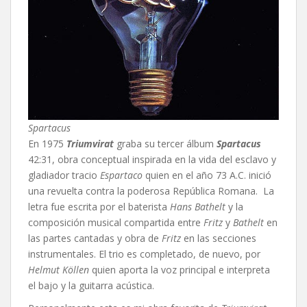
Spartacus
En 1975
Triumvirat
graba su tercer álbum
Spartacus
42:31, obra conceptual inspirada en la vida del esclavo y
gladiador tracio
Espartaco
quien en el año 73 A.C. inició
una revuelta contra la poderosa República Romana.
La
letra fue escrita por el baterista
Hans Bathelt
y la
composición musical compartida entre
Fritz
y
Bathelt
en
las partes cantadas y obra de
Fritz
en las secciones
instrumentales. El trio es completado, de nuevo, por
Helmut Köllen
quien aporta la voz principal e interpreta
el bajo y la guitarra acústica.