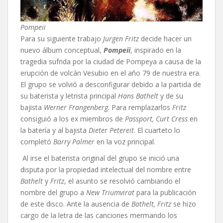
Pompeii
Para su siguiente trabajo
Jurgen Fritz
decide hacer un
nuevo álbum conceptual,
Pompeii
, inspirado en la
tragedia sufrida por la ciudad de Pompeya a causa de la
erupción de volcán Vesubio en el año 79 de nuestra era.
El grupo se volvió a desconfigurar debido a la partida de
su baterista y letrista principal
Hans Bathelt
y de su
bajista
Werner Frangenberg
. Para remplazarlos
Fritz
consiguió a los ex miembros de
Passport,
Curt Cress
en
la batería y al bajista
Dieter Petereit
. El cuarteto lo
completó
Barry Palmer
en la voz principal.
Al irse el baterista original del grupo se inició una
disputa por la propiedad intelectual del nombre entre
Bathelt
y
Fritz
, el asunto se resolvió cambiando el
nombre del grupo a
New Triumvirat
para la publicación
de este disco. Ante la ausencia de
Bathelt,
Fritz
se hizo
cargo de la letra de las canciones mermando los