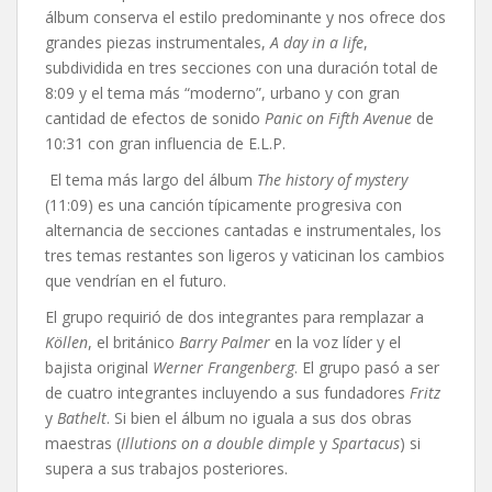
álbum conserva el estilo predominante y nos ofrece dos
grandes piezas instrumentales,
A day in a life
,
subdividida en tres secciones con una duración total de
8:09 y el tema más “moderno”, urbano y con gran
cantidad de efectos de sonido
Panic on Fifth Avenue
de
10:31 con gran influencia de E.L.P.
El tema más largo del álbum
The history of mystery
(11:09) es una canción típicamente progresiva con
alternancia de secciones cantadas e instrumentales, los
tres temas restantes son ligeros y vaticinan los cambios
que vendrían en el futuro.
El grupo requirió de dos integrantes para remplazar a
Köllen
, el británico
Barry Palmer
en la voz líder y el
bajista original
Werner Frangenberg
. El grupo pasó a ser
de cuatro integrantes incluyendo a sus fundadores
Fritz
y
Bathelt
. Si bien el álbum no iguala a sus dos obras
maestras (
Illutions on a double dimple
y
Spartacus
) si
supera a sus trabajos posteriores.