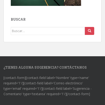
BUSCAR
Buscar:
¿TIENES ALGUNA SUGERENCIA? CONTÁCTANOS
[contact-form][contact-field label='Nombre' type='name'
required='1'/][contact-field label='Correo electrónico'
type='email' required='1'/][contact-field label='Sugerencia -
Comentario' type='textarea' required='1'/][/contact-form]