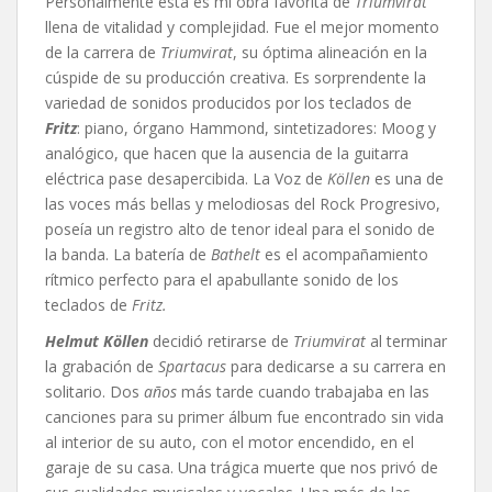
Personalmente esta es mi obra favorita de
Triumvirat
llena de vitalidad y complejidad. Fue el mejor momento
de la carrera de
Triumvirat
, su óptima alineación en la
cúspide de su producción creativa. Es sorprendente la
variedad de sonidos producidos por los teclados de
Fritz
: piano, órgano Hammond, sintetizadores: Moog y
analógico, que hacen que la ausencia de la guitarra
eléctrica pase desapercibida. La Voz de
Köllen
es una de
las voces más bellas y melodiosas del Rock Progresivo,
poseía un registro alto de tenor ideal para el sonido de
la banda. La batería de
Bathelt
es el acompañamiento
rítmico perfecto para el apabullante sonido de los
teclados de
Fritz.
Helmut Köllen
decidió retirarse de
Triumvirat
al terminar
la grabación de
Spartacus
para dedicarse a su carrera en
solitario. Dos
años
más tarde cuando trabajaba en las
canciones para su primer álbum fue encontrado sin vida
al interior de su auto, con el motor encendido, en el
garaje de su casa. Una trágica muerte que nos privó de