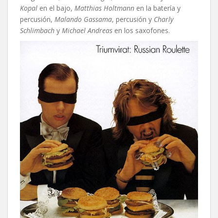
Kopal
en el bajo,
Matthias Holtmann
en la batería y
percusión,
Malando Gassama
, percusión y
Charly
Schlimbach
y
Michael Andreas
en los saxofones.