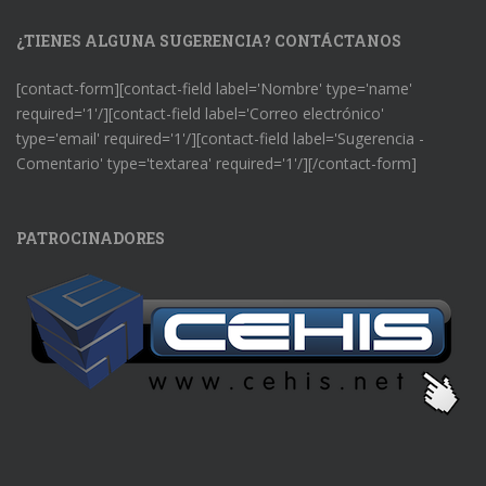
¿TIENES ALGUNA SUGERENCIA? CONTÁCTANOS
[contact-form][contact-field label='Nombre' type='name'
required='1'/][contact-field label='Correo electrónico'
type='email' required='1'/][contact-field label='Sugerencia -
Comentario' type='textarea' required='1'/][/contact-form]
PATROCINADORES