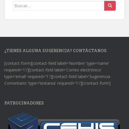
Buscar:
¿TIENES ALGUNA SUGERENCIA? CONTÁCTANOS
[contact-form][contact-field label='Nombre' type='name'
required='1'/][contact-field label='Correo electrónico'
type='email' required='1'/][contact-field label='Sugerencia -
Comentario' type='textarea' required='1'/][/contact-form]
PATROCINADORES