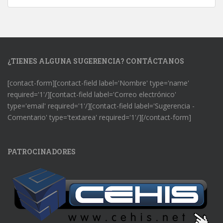
¿TIENES ALGUNA SUGERENCIA? CONTÁCTANOS
[contact-form][contact-field label='Nombre' type='name'
required='1'/][contact-field label='Correo electrónico'
type='email' required='1'/][contact-field label='Sugerencia -
Comentario' type='textarea' required='1'/][/contact-form]
PATROCINADORES