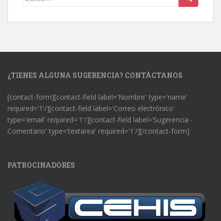
¿TIENES ALGUNA SUGERENCIA? CONTÁCTANOS
[contact-form][contact-field label='Nombre' type='name'
required='1'/][contact-field label='Correo electrónico'
type='email' required='1'/][contact-field label='Sugerencia -
Comentario' type='textarea' required='1'/][/contact-form]
PATROCINADORES