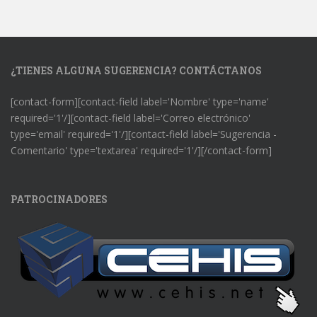
¿TIENES ALGUNA SUGERENCIA? CONTÁCTANOS
[contact-form][contact-field label='Nombre' type='name'
required='1'/][contact-field label='Correo electrónico'
type='email' required='1'/][contact-field label='Sugerencia -
Comentario' type='textarea' required='1'/][/contact-form]
PATROCINADORES