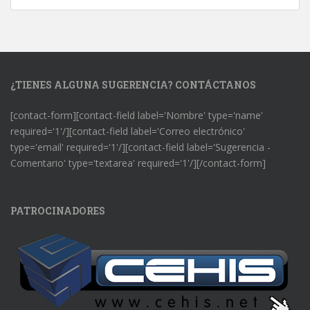
¿TIENES ALGUNA SUGERENCIA? CONTÁCTANOS
[contact-form][contact-field label='Nombre' type='name'
required='1'/][contact-field label='Correo electrónico'
type='email' required='1'/][contact-field label='Sugerencia -
Comentario' type='textarea' required='1'/][/contact-form]
PATROCINADORES