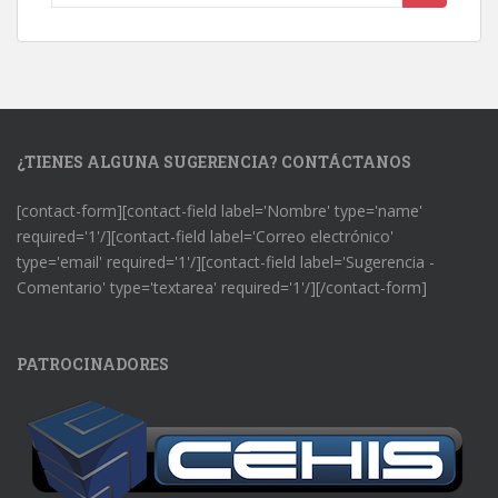
¿TIENES ALGUNA SUGERENCIA? CONTÁCTANOS
[contact-form][contact-field label='Nombre' type='name'
required='1'/][contact-field label='Correo electrónico'
type='email' required='1'/][contact-field label='Sugerencia -
Comentario' type='textarea' required='1'/][/contact-form]
PATROCINADORES