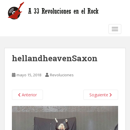
S
k
i
p
TOGGLE
t
o
m
a
hellandheavenSaxon
i
n
c
mayo 15, 2018
Revoluciones
o
n
t
Anterior
Soguiente
e
n
t