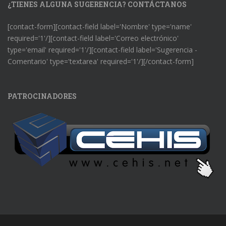
¿TIENES ALGUNA SUGERENCIA? CONTÁCTANOS
[contact-form][contact-field label='Nombre' type='name'
required='1'/][contact-field label='Correo electrónico'
type='email' required='1'/][contact-field label='Sugerencia -
Comentario' type='textarea' required='1'/][/contact-form]
PATROCINADORES