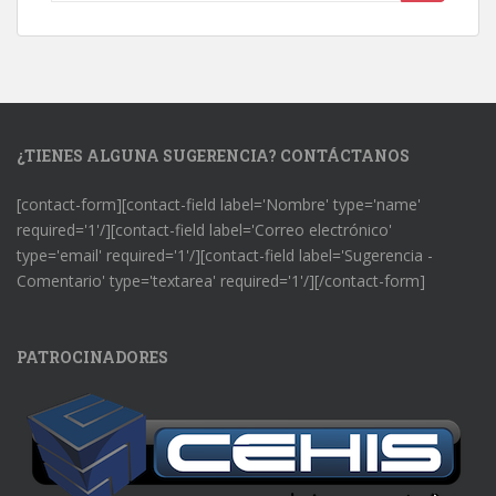
¿TIENES ALGUNA SUGERENCIA? CONTÁCTANOS
[contact-form][contact-field label='Nombre' type='name'
required='1'/][contact-field label='Correo electrónico'
type='email' required='1'/][contact-field label='Sugerencia -
Comentario' type='textarea' required='1'/][/contact-form]
PATROCINADORES