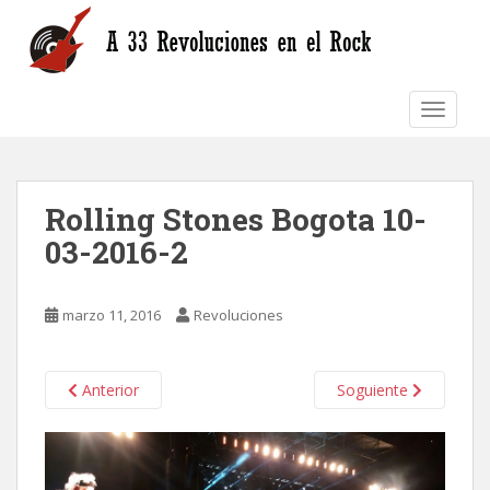
S
k
i
p
TOGGLE
t
o
m
a
Rolling Stones Bogota 10-
i
n
03-2016-2
c
o
n
marzo 11, 2016
Revoluciones
t
e
n
Anterior
Soguiente
t