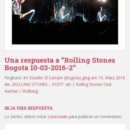
Una respuesta a “Rolling Stones
Bogota 10-03-2016-2”
Pingback:
Im Estadio El Campin (Bogota) ging am 10. März 2016
die „ROLLING STONES – POST“ ab! | Rolling Stones Club
Aachen / Stolberg
DEJA UNA RESPUESTA
Lo siento, debes estar
conectado
para publicar un comentario.