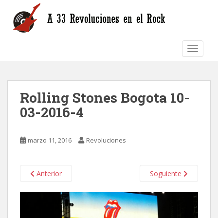
S
k
i
p
TOGGLE
t
o
m
a
Rolling Stones Bogota 10-
i
n
03-2016-4
c
o
n
marzo 11, 2016
Revoluciones
t
e
n
Anterior
Soguiente
t