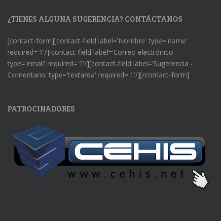
¿TIENES ALGUNA SUGERENCIA? CONTÁCTANOS
[contact-form][contact-field label='Nombre' type='name'
required='1'/][contact-field label='Correo electrónico'
type='email' required='1'/][contact-field label='Sugerencia -
Comentario' type='textarea' required='1'/][/contact-form]
PATROCINADORES