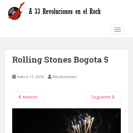
S
k
i
p
TOGGLE
t
o
m
a
Rolling Stones Bogota 5
i
n
c
marzo 11, 2016
Revoluciones
o
n
t
Anterior
Soguiente
e
n
t