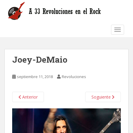
S
k
i
p
TOGGLE
t
o
m
a
Joey-DeMaio
i
n
c
septiembre 11, 2018
Revoluciones
o
n
t
Anterior
Soguiente
e
n
t