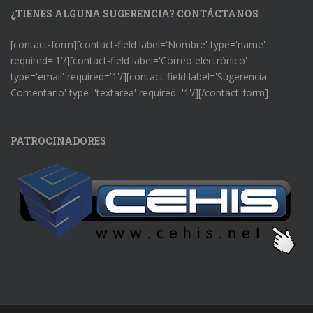
¿TIENES ALGUNA SUGERENCIA? CONTÁCTANOS
[contact-form][contact-field label='Nombre' type='name'
required='1'/][contact-field label='Correo electrónico'
type='email' required='1'/][contact-field label='Sugerencia -
Comentario' type='textarea' required='1'/][/contact-form]
PATROCINADORES