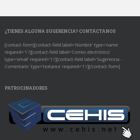
¿TIENES ALGUNA SUGERENCIA? CONTÁCTANOS
[contact-form][contact-field label='Nombre' type='name'
required='1'/][contact-field label='Correo electrónico'
type='email' required='1'/][contact-field label='Sugerencia -
Comentario' type='textarea' required='1'/][/contact-form]
PATROCINADORES