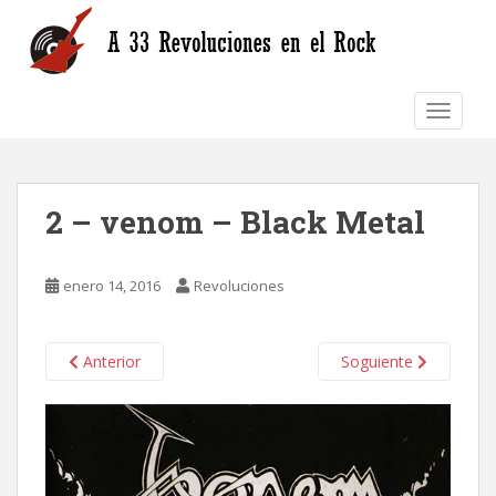
S
k
i
p
TOGGLE
t
o
m
a
2 – venom – Black Metal
i
n
c
enero 14, 2016
Revoluciones
o
n
t
Anterior
Soguiente
e
n
t