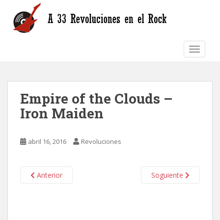
S
k
i
p
TOGGLE
t
o
m
a
Empire of the Clouds –
i
n
Iron Maiden
c
o
n
abril 16, 2016
Revoluciones
t
e
n
Anterior
Soguiente
t