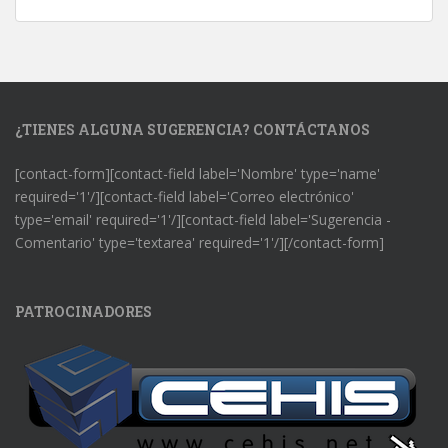
¿TIENES ALGUNA SUGERENCIA? CONTÁCTANOS
[contact-form][contact-field label='Nombre' type='name'
required='1'/][contact-field label='Correo electrónico'
type='email' required='1'/][contact-field label='Sugerencia -
Comentario' type='textarea' required='1'/][/contact-form]
PATROCINADORES