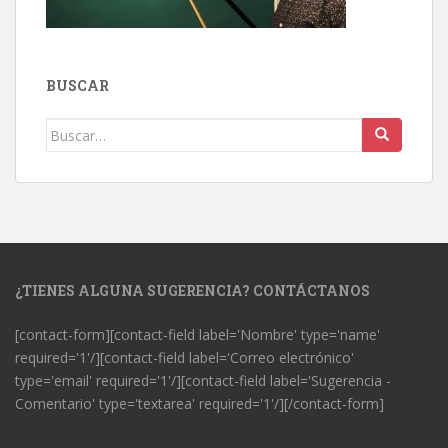
BUSCAR
Buscar:
¿TIENES ALGUNA SUGERENCIA? CONTÁCTANOS
[contact-form][contact-field label='Nombre' type='name'
required='1'/][contact-field label='Correo electrónico'
type='email' required='1'/][contact-field label='Sugerencia -
Comentario' type='textarea' required='1'/][/contact-form]