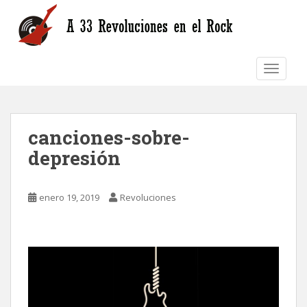
S
k
i
p
TOGGLE
t
o
m
a
canciones-sobre-
i
n
depresión
c
o
n
enero 19, 2019
Revoluciones
t
e
n
t