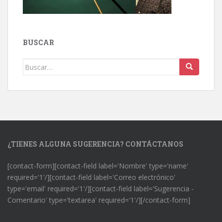
BUSCAR
Buscar:
¿TIENES ALGUNA SUGERENCIA? CONTÁCTANOS
[contact-form][contact-field label='Nombre' type='name'
required='1'/][contact-field label='Correo electrónico'
type='email' required='1'/][contact-field label='Sugerencia -
Comentario' type='textarea' required='1'/][/contact-form]