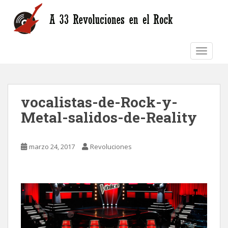
S
k
i
p
TOGGLE
t
o
m
a
vocalistas-de-Rock-y-
i
n
Metal-salidos-de-Reality
c
o
n
marzo 24, 2017
Revoluciones
t
e
n
t