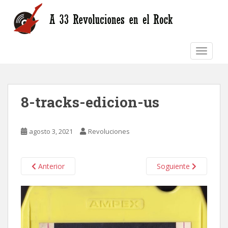
S
k
i
p
TOGGLE
t
o
m
a
8-tracks-edicion-us
i
n
c
agosto 3, 2021
Revoluciones
o
n
t
Anterior
Soguiente
e
n
t