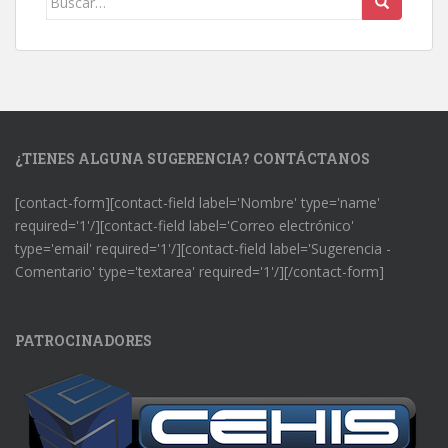
¿TIENES ALGUNA SUGERENCIA? CONTÁCTANOS
[contact-form][contact-field label='Nombre' type='name'
required='1'/][contact-field label='Correo electrónico'
type='email' required='1'/][contact-field label='Sugerencia -
Comentario' type='textarea' required='1'/][/contact-form]
PATROCINADORES