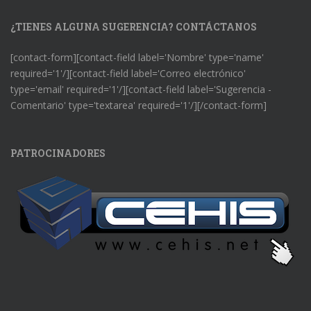
¿TIENES ALGUNA SUGERENCIA? CONTÁCTANOS
[contact-form][contact-field label='Nombre' type='name'
required='1'/][contact-field label='Correo electrónico'
type='email' required='1'/][contact-field label='Sugerencia -
Comentario' type='textarea' required='1'/][/contact-form]
PATROCINADORES