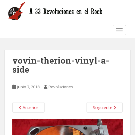
S
k
i
p
TOGGLE
t
o
m
a
vovin-therion-vinyl-a-
i
n
side
c
o
n
junio 7, 2018
Revoluciones
t
e
n
Anterior
Soguiente
t