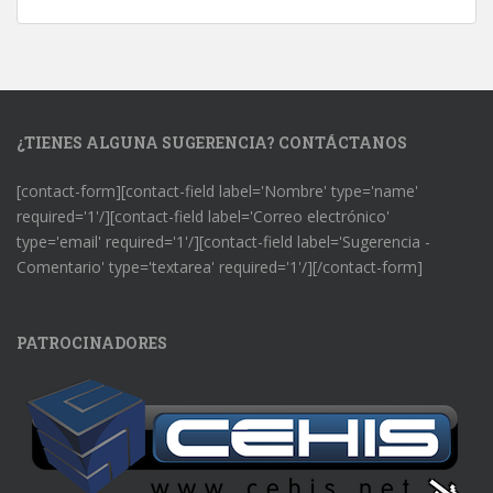
¿TIENES ALGUNA SUGERENCIA? CONTÁCTANOS
[contact-form][contact-field label='Nombre' type='name'
required='1'/][contact-field label='Correo electrónico'
type='email' required='1'/][contact-field label='Sugerencia -
Comentario' type='textarea' required='1'/][/contact-form]
PATROCINADORES