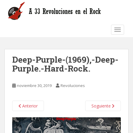
S
k
i
p
TOGGLE
t
o
m
a
Deep-Purple-(1969),-Deep-
i
n
Purple.-Hard-Rock.
c
o
n
noviembre 30, 2019
Revoluciones
t
e
n
Anterior
Soguiente
t