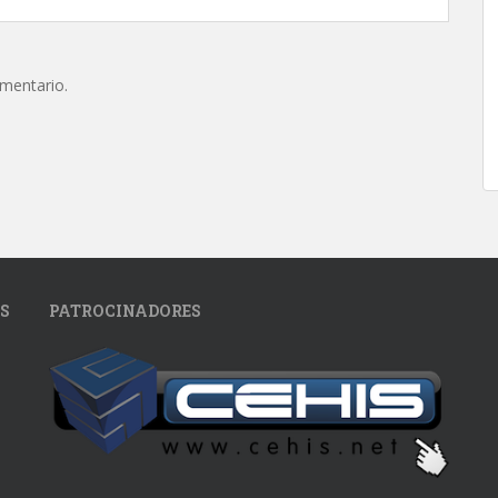
omentario.
S
PATROCINADORES