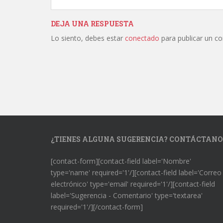
DEJA UNA RESPUESTA
Lo siento, debes estar
conectado
para publicar un c
¿TIENES ALGUNA SUGERENCIA? CONTÁCTANO
[contact-form][contact-field label='Nombre'
type='name' required='1'/][contact-field label='Correo
electrónico' type='email' required='1'/][contact-field
label='Sugerencia - Comentario' type='textarea'
required='1'/][/contact-form]