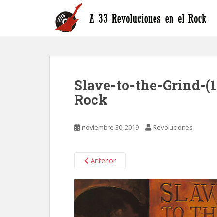
S
k
i
p
t
o
m
Slave-to-the-Grind-(
a
i
Rock
n
c
o
noviembre 30, 2019
Revoluciones
n
t
Anterior
e
n
t