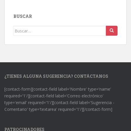
BUSCAR
Buscar:
¿TIENES ALGUNA SUGERENCIA? CONTÁCTANOS
[contact-form][contact-field label='Nombre' type='name'
required='1'/][contact-field label='Correo electrónico'
type='email' required='1'/][contact-field label='Sugerencia -
Comentario' type='textarea' required='1'/][/contact-form]
PATROCINADORES