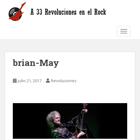
S
k
i
p
TOGGLE
t
o
m
a
brian-May
i
n
c
julio 21, 2017
Revoluciones
o
n
t
e
n
t