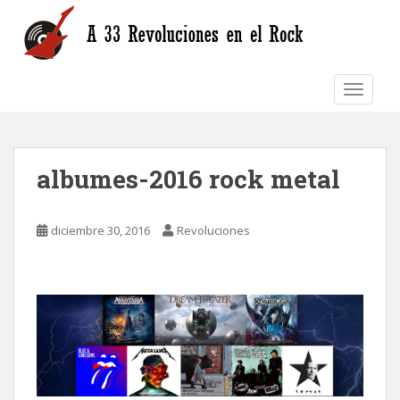
S
k
i
p
TOGGLE
t
o
m
a
albumes-2016 rock metal
i
n
c
diciembre 30, 2016
Revoluciones
o
n
t
e
n
t