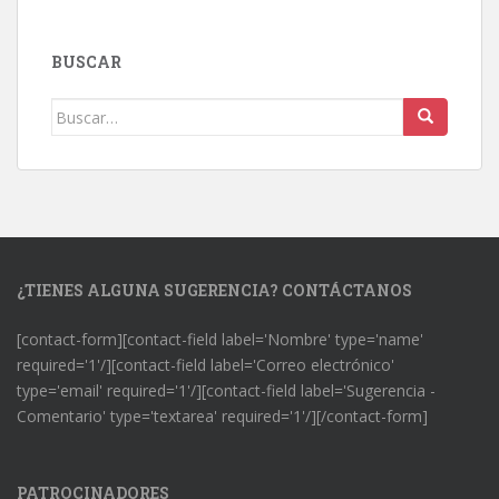
BUSCAR
Buscar:
¿TIENES ALGUNA SUGERENCIA? CONTÁCTANOS
[contact-form][contact-field label='Nombre' type='name'
required='1'/][contact-field label='Correo electrónico'
type='email' required='1'/][contact-field label='Sugerencia -
Comentario' type='textarea' required='1'/][/contact-form]
PATROCINADORES