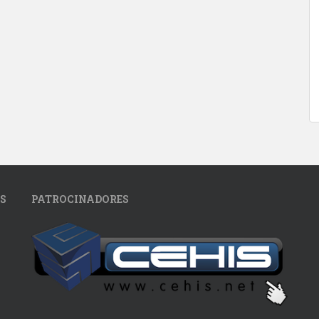
S
PATROCINADORES