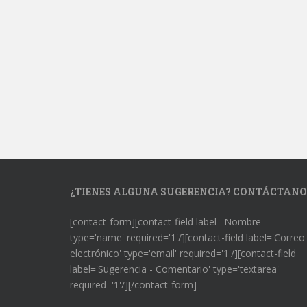
¿TIENES ALGUNA SUGERENCIA? CONTÁCTANO
[contact-form][contact-field label='Nombre'
type='name' required='1'/][contact-field label='Correo
electrónico' type='email' required='1'/][contact-field
label='Sugerencia - Comentario' type='textarea'
required='1'/][/contact-form]