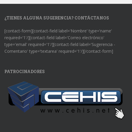
¿TIENES ALGUNA SUGERENCIA? CONTÁCTANOS
[contact-form][contact-field label='Nombre' type='name'
required='1'/][contact-field label='Correo electrónico'
type='email' required='1'/][contact-field label='Sugerencia -
Comentario' type='textarea' required='1'/][/contact-form]
PATROCINADORES