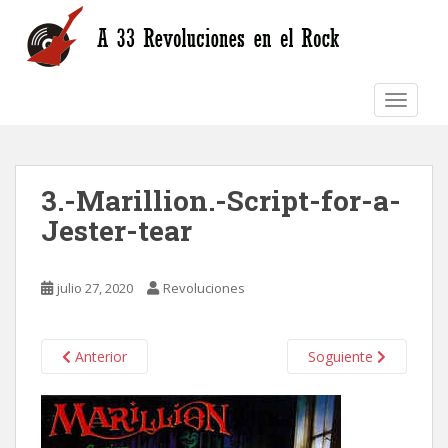
S
k
i
p
TOGGLE
t
o
m
a
3.-Marillion.-Script-for-a-
i
n
Jester-tear
c
o
n
julio 27, 2020
Revoluciones
t
e
n
Anterior
Soguiente
t