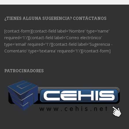
¿TIENES ALGUNA SUGERENCIA? CONTÁCTANOS
[contact-form][contact-field label='Nombre' type='name'
required='1'/][contact-field label='Correo electrónico'
type='email' required='1'/][contact-field label='Sugerencia -
Comentario' type='textarea' required='1'/][/contact-form]
PATROCINADORES