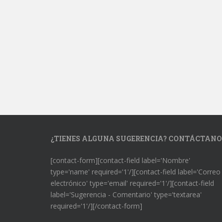
¿TIENES ALGUNA SUGERENCIA? CONTÁCTANO
[contact-form][contact-field label='Nombre'
type='name' required='1'/][contact-field label='Correo
electrónico' type='email' required='1'/][contact-field
label='Sugerencia - Comentario' type='textarea'
required='1'/][/contact-form]