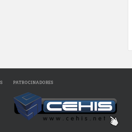
S
PATROCINADORES