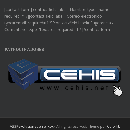
[contact-form][contact-field label='Nombre' type='name'
required='1'/][contact-field label='Correo electrónico'
type='email' required='1'/][contact-field label='Sugerencia -
Comentario' type='textarea' required='1'/][/contact-form]
PATROCINADORES
A33Revoluciones en el Rock
All rights reserved. Theme por
Colorlib