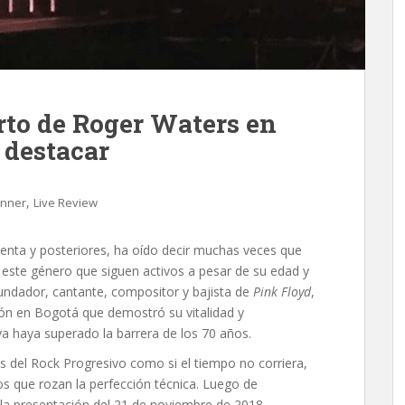
erto de Roger Waters en
 destacar
,
nner
Live Review
enta y posteriores, ha oído decir muchas veces que
 este género que siguen activos a pesar de su edad y
fundador, cantante, compositor y bajista de
Pink Floyd
,
ión en Bogotá que demostró su vitalidad y
a haya superado la barrera de los 70 años.
 del Rock Progresivo como si el tiempo no corriera,
os que rozan la perfección técnica. Luego de
n la presentación del 21 de noviembre de 2018,