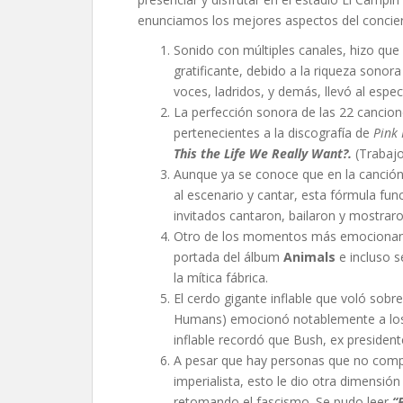
enunciamos los mejores aspectos del concier
Sonido con múltiples canales, hizo que 
gratificante, debido a la riqueza sonor
voces, ladridos, y demás, llevó al espec
La perfección sonora de las 22 cancione
pertenecientes a la discografía de
Pink 
This the Life We Really Want?.
(Trabaj
Aunque ya se conoce que en la canció
al escenario y cantar, esta fórmula f
invitados cantaron, bailaron y mostrar
Otro de los momentos más emocionante
portada del álbum
Animals
e incluso s
la mítica fábrica.
El cerdo gigante inflable que voló sob
Humans) emocionó notablemente a los a
inflable recordó que Bush, ex president
A pesar que hay personas que no compar
imperialista, esto le dio otra dimensió
retomando el fascismo. Se pudo leer
“