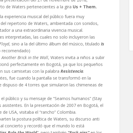
to de Waters pertenecientes a la gira
Us + Them.
la experiencia musical del público fuera muy
a del repertorio de Waters, ambientada con sonidos,
tador a una extraordinaria vivencia musical.
s interpretadas, las cuales no solo incluyeron las
Floyd
, sino a la del último álbum del músico, titulado
Is
o recomendado)
n
Another Brick in the Wall
, Waters invita a niños a subir
uncionó perfectamente en Bogotá, ya que los pequeños
on sus camisetas con la palabra
Resistencia
.
s, fue cuando la pantalla se transformó en la
e dispuso de 4 torres que simularon las chimeneas de
re el público y su mensaje de “Seamos humanos” (Stay
sistentes. En la presentación de 2007 en Bogotá, el
e de USA, visitaba el “rancho” Colombia.
ten la postura política de Waters, su discurso anti
n al concierto y recordó que el mundo lo está
Pigs Rule the World
”
, pero también
“Fuck pigs”
en los