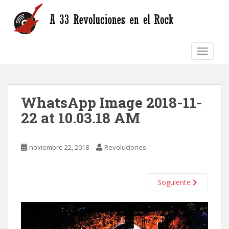
S
k
i
p
TOGGLE
t
o
m
a
WhatsApp Image 2018-11-
i
n
22 at 10.03.18 AM
c
o
n
noviembre 22, 2018
Revoluciones
t
e
n
Soguiente
t