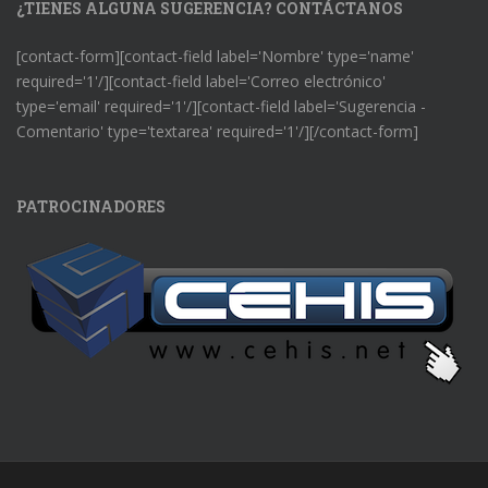
¿TIENES ALGUNA SUGERENCIA? CONTÁCTANOS
[contact-form][contact-field label='Nombre' type='name'
required='1'/][contact-field label='Correo electrónico'
type='email' required='1'/][contact-field label='Sugerencia -
Comentario' type='textarea' required='1'/][/contact-form]
PATROCINADORES