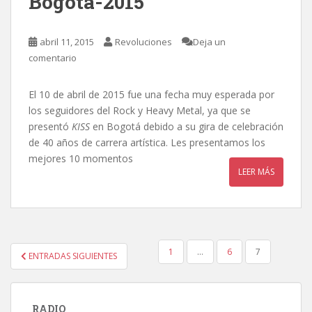
Bogotá-2015
abril 11, 2015
Revoluciones
Deja un
comentario
El 10 de abril de 2015 fue una fecha muy esperada por
los seguidores del Rock y Heavy Metal, ya que se
presentó
KISS
en Bogotá debido a su gira de celebración
de 40 años de carrera artística. Les presentamos los
mejores 10 momentos
LEER MÁS
PAGINACIÓN
1
…
6
7
ENTRADAS SIGUIENTES
DE
ENTRADAS
RADIO