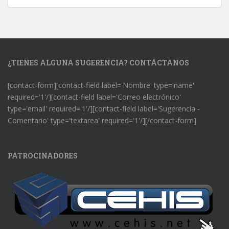
¿TIENES ALGUNA SUGERENCIA? CONTÁCTANOS
[contact-form][contact-field label='Nombre' type='name'
required='1'/][contact-field label='Correo electrónico'
type='email' required='1'/][contact-field label='Sugerencia -
Comentario' type='textarea' required='1'/][/contact-form]
PATROCINADORES