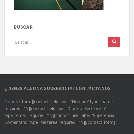
BUSCAR
Buscar:
¿TIENES ALGUNA SUGERENCIA? CONTÁCTANOS
[contact-form][contact-field label='Nombre' type='name'
required='1'/][contact-field label='Correo electrónico'
type='email' required='1'/][contact-field label='Sugerencia -
Comentario' type='textarea' required='1'/][/contact-form]