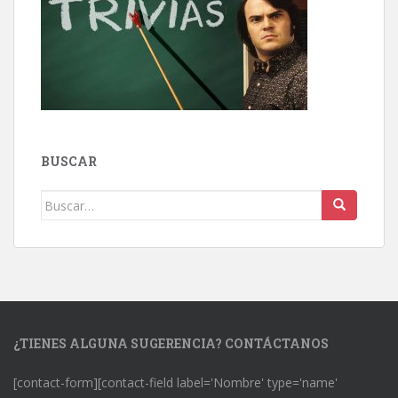
BUSCAR
Buscar:
¿TIENES ALGUNA SUGERENCIA? CONTÁCTANOS
[contact-form][contact-field label='Nombre' type='name'