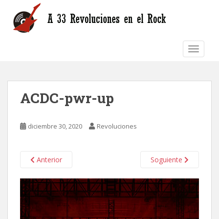
S
k
i
p
TOGGLE
t
o
m
a
ACDC-pwr-up
i
n
c
diciembre 30, 2020
Revoluciones
o
n
t
Anterior
Soguiente
e
n
t