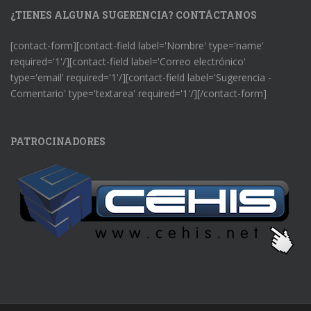
¿TIENES ALGUNA SUGERENCIA? CONTÁCTANOS
[contact-form][contact-field label='Nombre' type='name'
required='1'/][contact-field label='Correo electrónico'
type='email' required='1'/][contact-field label='Sugerencia -
Comentario' type='textarea' required='1'/][/contact-form]
PATROCINADORES