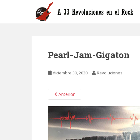
S
k
i
p
t
o
m
Pearl-Jam-Gigaton
a
i
n
diciembre 30, 2020
Revoluciones
c
o
n
Anterior
t
e
n
t