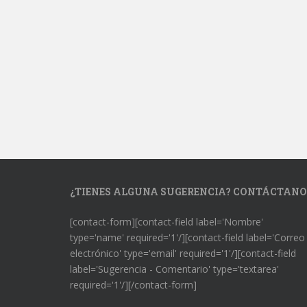
¿TIENES ALGUNA SUGERENCIA? CONTÁCTANO
[contact-form][contact-field label='Nombre'
type='name' required='1'/][contact-field label='Correo
electrónico' type='email' required='1'/][contact-field
label='Sugerencia - Comentario' type='textarea'
required='1'/][/contact-form]