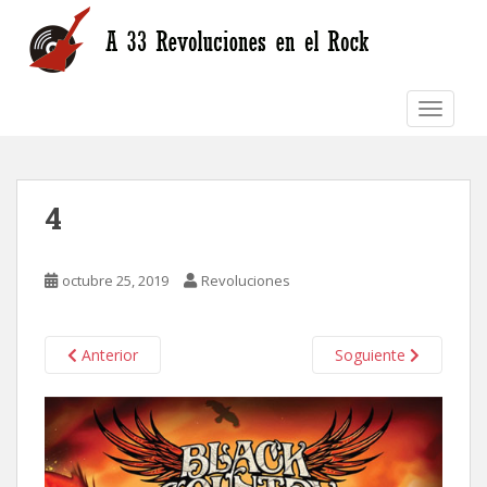
S
k
i
p
TOGGLE
t
o
m
a
4
i
n
c
octubre 25, 2019
Revoluciones
o
n
t
Anterior
Soguiente
e
n
t