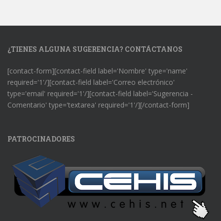
¿TIENES ALGUNA SUGERENCIA? CONTÁCTANOS
[contact-form][contact-field label='Nombre' type='name'
required='1'/][contact-field label='Correo electrónico'
type='email' required='1'/][contact-field label='Sugerencia -
Comentario' type='textarea' required='1'/][/contact-form]
PATROCINADORES