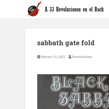
S
k
i
p
t
o
m
sabbath gate fold
a
i
n
febrero 13, 2023
Revoluciones
c
o
n
t
e
n
t