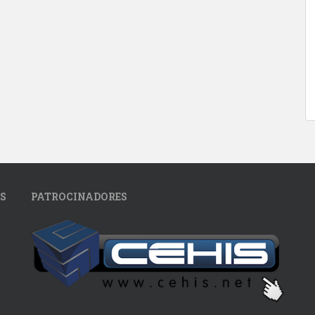
S
PATROCINADORES