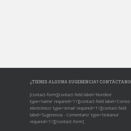
¿TIENES ALGUNA SUGERENCIA? CONTÁCTANO
[contact-form][contact-field label='Nombre'
type='name' required='1'/][contact-field label='Correo
electrónico' type='email' required='1'/][contact-field
label='Sugerencia - Comentario' type='textarea'
required='1'/][/contact-form]