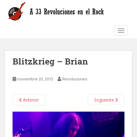
S
k
i
p
TOGGLE
t
o
m
a
Blitzkrieg – Brian
i
n
c
noviembre 20, 2015
Revoluciones
o
n
t
Anterior
Soguiente
e
n
t