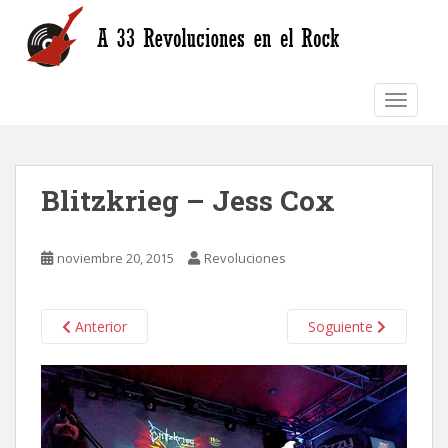
S
k
i
p
TOGGLE
t
o
m
a
Blitzkrieg – Jess Cox
i
n
c
noviembre 20, 2015
Revoluciones
o
n
t
Anterior
Soguiente
e
n
t