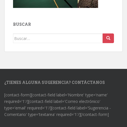
BUSCAR
Buscar:
¿TIENES ALGUNA SUGERENCIA? CONTÁCTANOS
[contact-form][contact-field label='Nombre' type='name'
required='1'/][contact-field label='Correo electrónico'
type='email' required='1'/][contact-field label='Sugerencia -
Comentario' type='textarea' required='1'/][/contact-form]