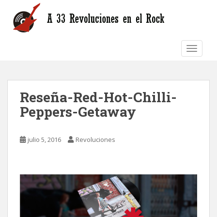
S
k
i
p
TOGGLE
t
o
m
a
Reseña-Red-Hot-Chilli-
i
n
Peppers-Getaway
c
o
n
julio 5, 2016
Revoluciones
t
e
n
t