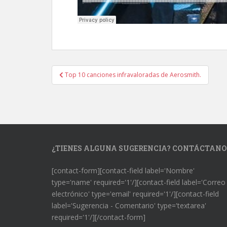
Navegación
Top 10 canciones infravaloradas de Aerosmith.
de
entradas
¿TIENES ALGUNA SUGERENCIA? CONTÁCTANO
[contact-form][contact-field label='Nombre'
type='name' required='1'/][contact-field label='Correo
electrónico' type='email' required='1'/][contact-field
label='Sugerencia - Comentario' type='textarea'
required='1'/][/contact-form]