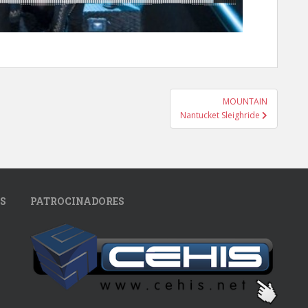
MOUNTAIN
Nantucket Sleighride
S
PATROCINADORES