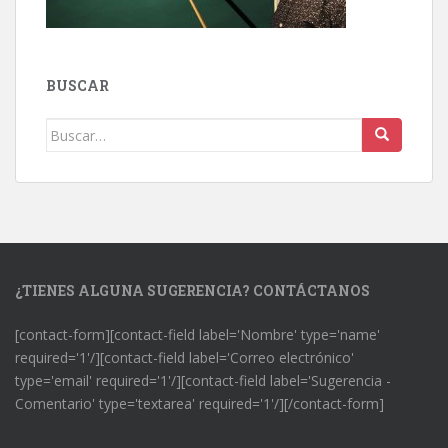
BUSCAR
Buscar:
¿TIENES ALGUNA SUGERENCIA? CONTÁCTANOS
[contact-form][contact-field label='Nombre' type='name'
required='1'/][contact-field label='Correo electrónico'
type='email' required='1'/][contact-field label='Sugerencia -
Comentario' type='textarea' required='1'/][/contact-form]