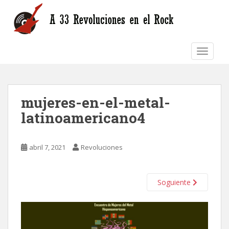
S
k
i
p
TOGGLE
t
o
m
a
mujeres-en-el-metal-
i
n
latinoamericano4
c
o
n
abril 7, 2021
Revoluciones
t
e
n
Soguiente
t