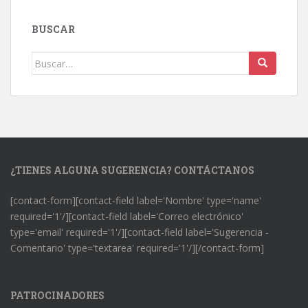
BUSCAR
Buscar:
¿TIENES ALGUNA SUGERENCIA? CONTÁCTANOS
[contact-form][contact-field label='Nombre' type='name'
required='1'/][contact-field label='Correo electrónico'
type='email' required='1'/][contact-field label='Sugerencia -
Comentario' type='textarea' required='1'/][/contact-form]
PATROCINADORES